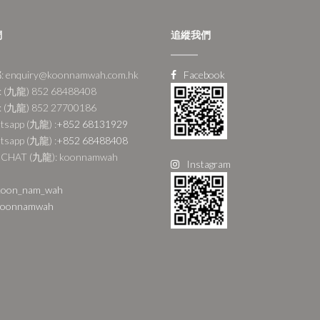
們
追縱我們
 enquiry@koonnamwah.com.hk
Facebook
 (九龍) 852 68488408
 (九龍) 852 27700186
tsapp (九龍) :
+852 68131929
tsapp (九龍) :
+852 68488408
CHAT (九龍): koonnamwah
Instagram
oon_nam_wah
oonnamwah