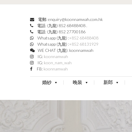
電郵: enquiry@koonnamwah.com.hk
電話: (九龍) 852 68488408
.
電話: (九龍) 852 27700186
Whatsapp (九龍) :
+852 68488408
Whatsapp (九龍) :
+852 68131929
WE CHAT (九龍): koonnamwah
IG:
koonnamwah
IG:
koon_nam_wah
FB:
koonnamwah
婚紗
晚裝
新郎