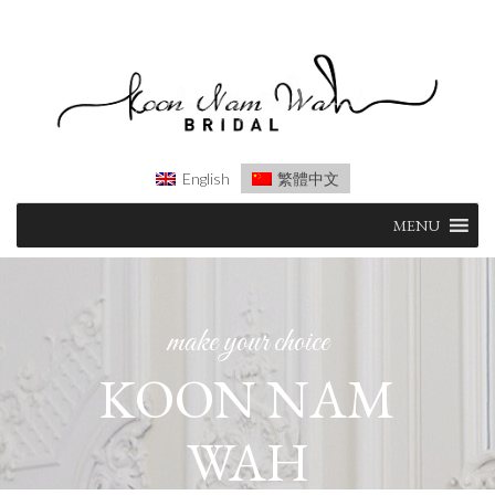
English
繁體中文
Skip
MENU
to
content
make your choice
KOON NAM
WAH