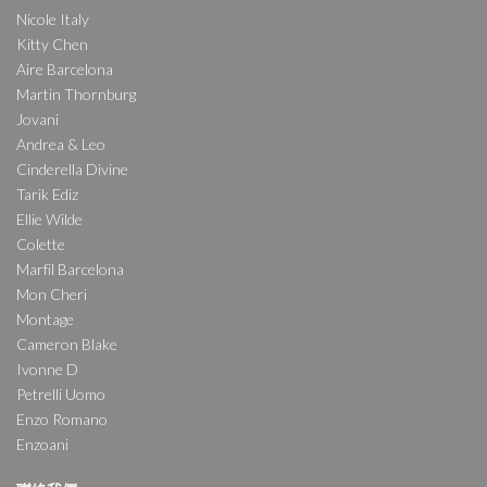
Nicole Italy
Kitty Chen
Aire Barcelona
Martin Thornburg
Jovani
Andrea & Leo
Cinderella Divine
Tarik Ediz
Ellie Wilde
Colette
Marfil Barcelona
Mon Cheri
Montage
Cameron Blake
Ivonne D
Petrelli Uomo
Enzo Romano
Enzoani