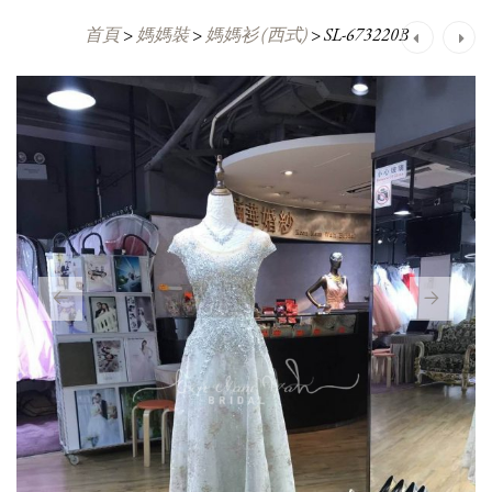
首頁
>
媽媽裝
>
媽媽衫 (西式)
>
SL-673220B
Post
navigation