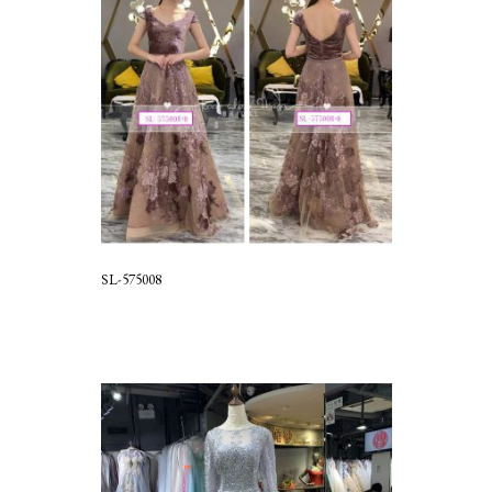
SL-575008