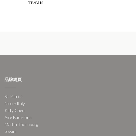
TE-93110
品牌網頁
St. Patrick
Nicole Italy
Kitty Chen
Aire Barcelona
Martin Thornburg
Jovani