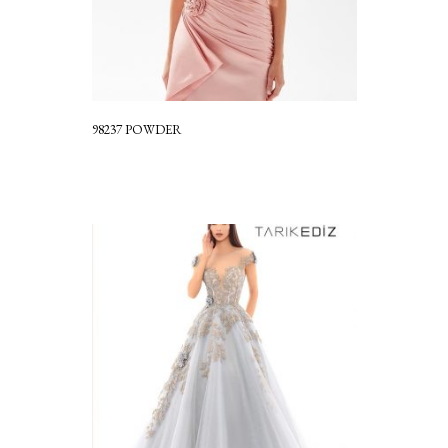
98237 POWDER