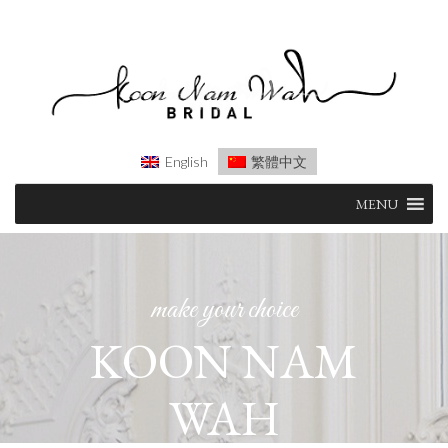
English
繁體中文
Skip
MENU
to
content
make your choice
KOON NAM
WAH