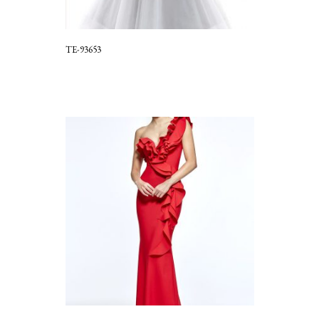
TE-93653