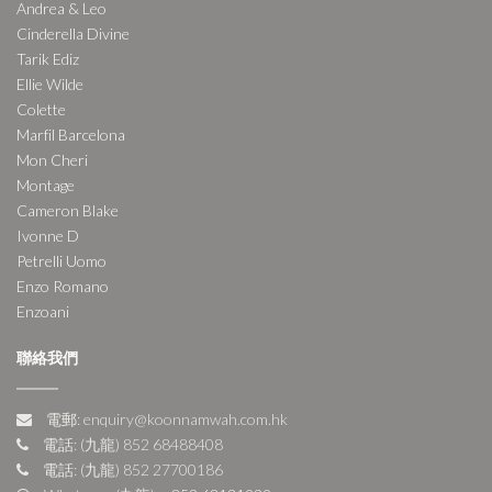
Andrea & Leo
Cinderella Divine
Tarik Ediz
Ellie Wilde
Colette
Marfil Barcelona
Mon Cheri
Montage
Cameron Blake
Ivonne D
Petrelli Uomo
Enzo Romano
Enzoani
聯絡我們
電郵: enquiry@koonnamwah.com.hk
電話: (九龍) 852 68488408
電話: (九龍) 852 27700186