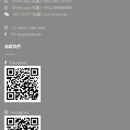
Whatsapp (九龍) :
+852 68131929
Whatsapp (九龍) :
+852 68488408
WE CHAT (九龍): koonnamwah
IG:
koon_nam_wah
FB:
koonnamwah
追縱我們
Facebook
Instagram