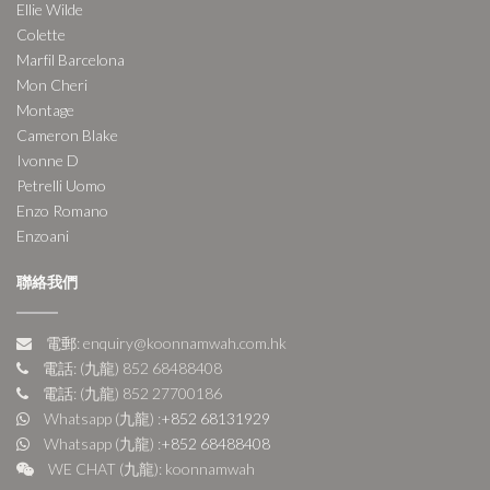
Ellie Wilde
Colette
Marfil Barcelona
Mon Cheri
Montage
Cameron Blake
Ivonne D
Petrelli Uomo
Enzo Romano
Enzoani
聯絡我們
電郵: enquiry@koonnamwah.com.hk
電話: (九龍) 852 68488408
電話: (九龍) 852 27700186
Whatsapp (九龍) :
+852 68131929
Whatsapp (九龍) :
+852 68488408
WE CHAT (九龍): koonnamwah