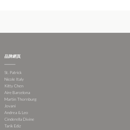
品牌網頁
St. Patrick
Nicole Italy
Kitty Chen
Aire Barcelona
Martin Thornburg
Jovani
Andrea & Leo
Cinderella Divine
Tarik Ediz