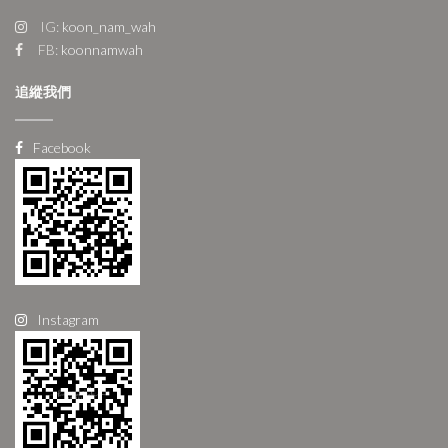
IG:
koon_nam_wah
FB:
koonnamwah
追縱我們
Facebook
Instagram