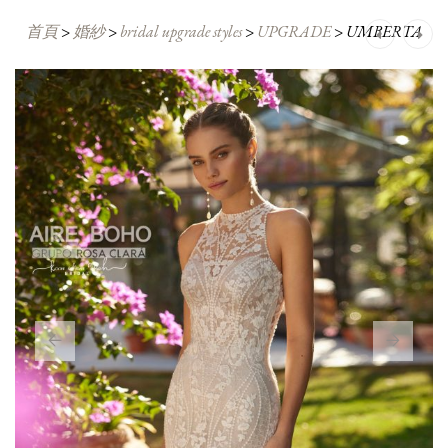
首頁
>
婚紗
>
bridal upgrade styles
>
UPGRADE
Post
>
UMBERTA
navigation