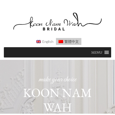
English
繁體中文
Skip
MENU
to
content
make your choice
KOON NAM
WAH