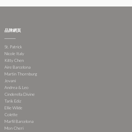
品牌網頁
St. Patrick
Nicole Italy
Kitty Chen
Aire Barcelona
Martin Thornburg
Jovani
Andrea & Leo
Cinderella Divine
Tarik Ediz
Ellie Wilde
Colette
Marfil Barcelona
Mon Cheri