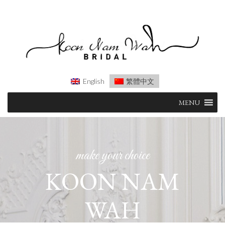
English
繁體中文
Skip
MENU
to
content
make your choice
KOON NAM
WAH