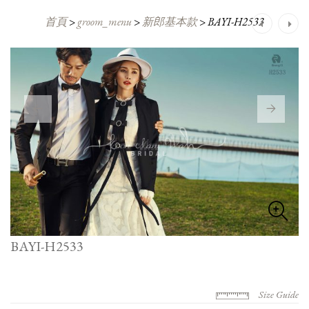
首頁
>
groom_menu
>
新郎基本款
>
BAYI-H2533
Post
navigation
BAYI-H2533
Size Guide