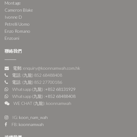
Montage
Cameron Blake
Ivonne D
Petrelli Uomo
Enzo Romano
Enzoani
聯絡我們
電郵: enquiry@koonnamwah.com.hk
電話: (九龍) 852 68488408
電話: (九龍) 852 27700186
Whatsapp (九龍) :
+852 68131929
Whatsapp (九龍) :
+852 68488408
WE CHAT (九龍): koonnamwah
IG:
koon_nam_wah
FB:
koonnamwah