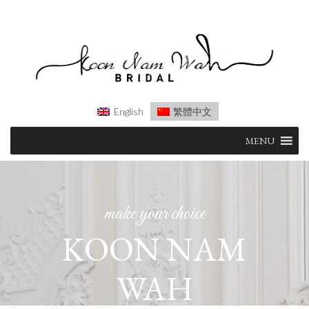
English
繁體中文
Skip
MENU
to
content
make your choice
KOON NAM
WAH