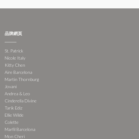
品牌網頁
St. Patrick
Nicole Italy
Kitty Chen
Aire Barcelona
Martin Thornburg
Jovani
Andrea & Leo
Cinderella Divine
Tarik Ediz
Ellie Wilde
Colette
Marfil Barcelona
Mon Cheri