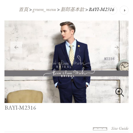
首頁
>
groom_menu
>
新郎基本款
>
BAYI-M2316
Post
navigation
BAYI-M2316
Size Guide