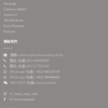
Montage
Cameron Blake
Ivonne D
Petrelli Uomo
Enzo Romano
Enzoani
聯絡我們
電郵: enquiry@koonnamwah.com.hk
電話: (九龍) 852 68488408
電話: (九龍) 852 27700186
Whatsapp (九龍) :
+852 68131929
Whatsapp (九龍) :
+852 68488408
WE CHAT (九龍): koonnamwah
IG:
koon_nam_wah
FB:
koonnamwah