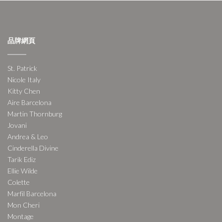
品牌網頁
St. Patrick
Nicole Italy
Kitty Chen
Aire Barcelona
Martin Thornburg
Jovani
Andrea & Leo
Cinderella Divine
Tarik Ediz
Ellie Wilde
Colette
Marfil Barcelona
Mon Cheri
Montage