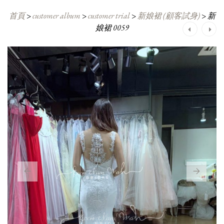
首頁
>
customer album
>
customer trial
>
新娘裙 (顧客試身)
>
新
娘裙 0059
Post
navigation