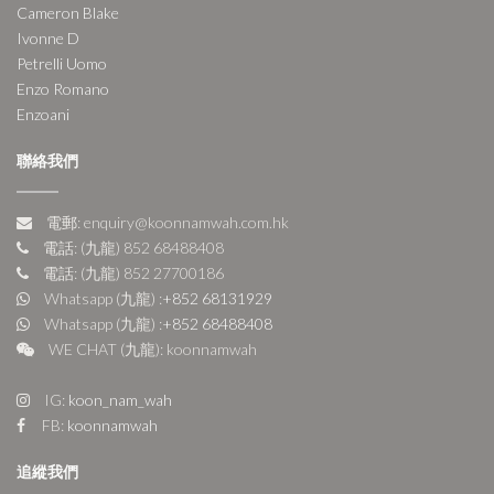
Cameron Blake
Ivonne D
Petrelli Uomo
Enzo Romano
Enzoani
聯絡我們
電郵: enquiry@koonnamwah.com.hk
電話: (九龍) 852 68488408
電話: (九龍) 852 27700186
Whatsapp (九龍) :
+852 68131929
Whatsapp (九龍) :
+852 68488408
WE CHAT (九龍): koonnamwah
IG:
koon_nam_wah
FB:
koonnamwah
追縱我們