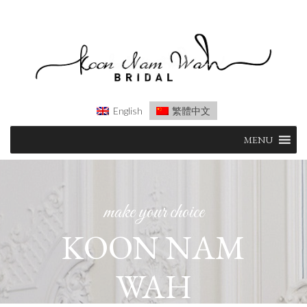
English
繁體中文
Skip
MENU
to
content
make your choice
KOON NAM
WAH