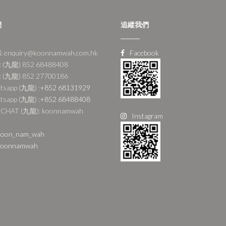
們
追縱我們
 enquiry@koonnamwah.com.hk
Facebook
 (九龍) 852 68488408
 (九龍) 852 27700186
tsapp (九龍) :
+852 68131929
tsapp (九龍) :
+852 68488408
CHAT (九龍): koonnamwah
Instagram
oon_nam_wah
oonnamwah