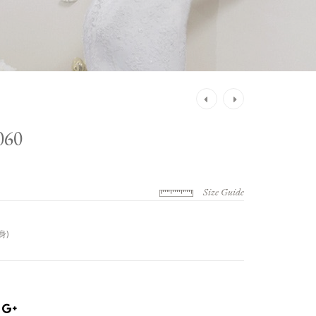
Post
navigation
60
Size Guide
身)