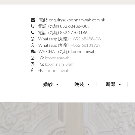
電郵: enquiry@koonnamwah.com.hk
電話: (九龍) 852 68488408
.
電話: (九龍) 852 27700186
Whatsapp (九龍) :
+852 68488408
Whatsapp (九龍) :
+852 68131929
WE CHAT (九龍): koonnamwah
IG:
koonnamwah
IG:
koon_nam_wah
FB:
koonnamwah
婚紗
晚裝
新郎