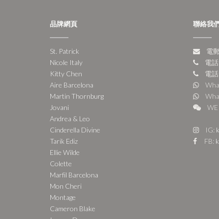
品牌網頁
聯絡我
St. Patrick
電郵:
Nicole Italy
電話:
Kitty Chen
電話:
Aire Barcelona
Wha
Martin Thornburg
Wha
Jovani
WE 
Andrea & Leo
Cinderella Divine
IG:
k
Tarik Ediz
FB:
k
Ellie Wilde
Colette
Marfil Barcelona
Mon Cheri
Montage
Cameron Blake