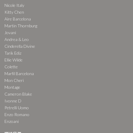
Nicole Italy
Kitty Chen
Aire Barcelona
Martin Thornburg
Jovani
Andrea & Leo
Cinderella Divine
Tarik Ediz
Ellie Wilde
Colette
Marfil Barcelona
Mon Cheri
Montage
Cameron Blake
Ivonne D
Petrelli Uomo
Enzo Romano
Enzoani