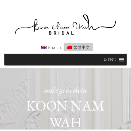
English
繁體中文
Skip
MENU
to
content
make your choice
KOON NAM
WAH