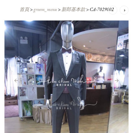
首頁
>
groom_menu
>
新郎基本款
>
CA-7029002
Post
navigation