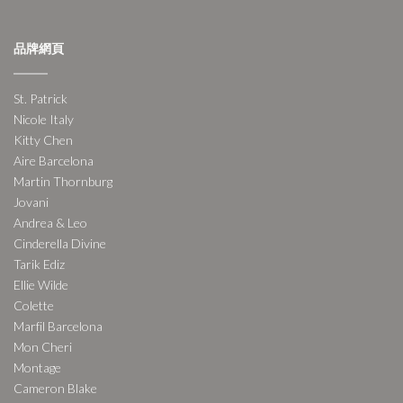
品牌網頁
St. Patrick
Nicole Italy
Kitty Chen
Aire Barcelona
Martin Thornburg
Jovani
Andrea & Leo
Cinderella Divine
Tarik Ediz
Ellie Wilde
Colette
Marfil Barcelona
Mon Cheri
Montage
Cameron Blake