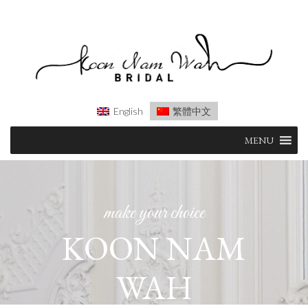
English
繁體中文
Skip
MENU
to
content
make your choice
KOON NAM
WAH