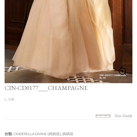
CIN-CD0177___CHAMPAGNE
L, HK
Size Guide
分類:
CINDERELLA DIVINE (媽媽裝)
,
媽媽裝