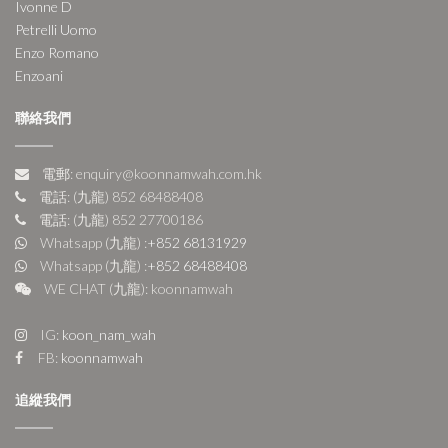
Ivonne D
Petrelli Uomo
Enzo Romano
Enzoani
聯絡我們
電郵: enquiry@koonnamwah.com.hk
電話: (九龍) 852 68488408
電話: (九龍) 852 27700186
Whatsapp (九龍) :
+852 68131929
Whatsapp (九龍) :
+852 68488408
WE CHAT (九龍): koonnamwah
IG:
koon_nam_wah
FB:
koonnamwah
追縱我們