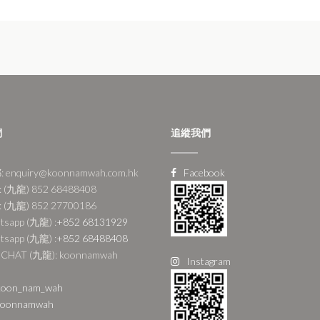
們
追縱我們
 enquiry@koonnamwah.com.hk
Facebook
 (九龍) 852 68488408
 (九龍) 852 27700186
tsapp (九龍) :
+852 68131929
tsapp (九龍) :
+852 68488408
CHAT (九龍): koonnamwah
Instagram
oon_nam_wah
oonnamwah