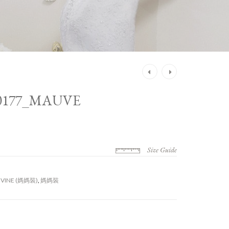
Post
navigation
0177_MAUVE
Size Guide
IVINE (媽媽裝)
,
媽媽裝