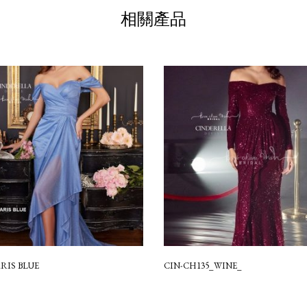
相關產品
ARIS BLUE
CIN-CH135_WINE_