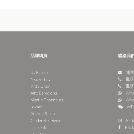
品牌網頁
聯絡我
St. Patrick
電郵:
Nicole Italy
電話:
Kitty Chen
電話:
Aire Barcelona
Wha
Martin Thornburg
Wha
Jovani
WE 
Andrea & Leo
Cinderella Divine
IG:
k
Tarik Ediz
FB:
k