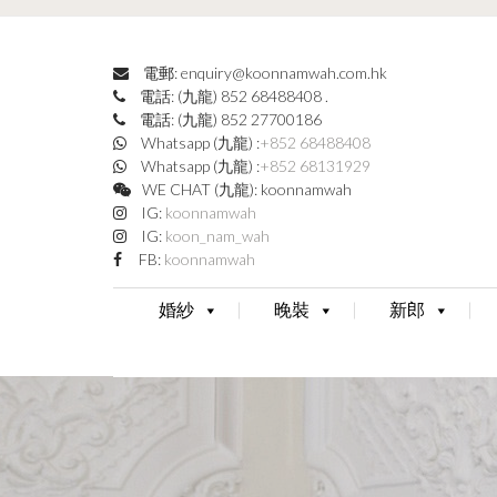
電郵: enquiry@koonnamwah.com.hk
電話: (九龍) 852 68488408
.
電話: (九龍) 852 27700186
Whatsapp (九龍) :
+852 68488408
Whatsapp (九龍) :
+852 68131929
WE CHAT (九龍): koonnamwah
IG:
koonnamwah
IG:
koon_nam_wah
FB:
koonnamwah
婚紗
晚裝
新郎