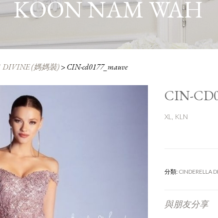
KOON NAM WAH
 DIVINE (媽媽裝)
>
CIN-cd0177_mauve
CIN-CD
XL, KLN
分類:
CINDERELLA D
與朋友分享