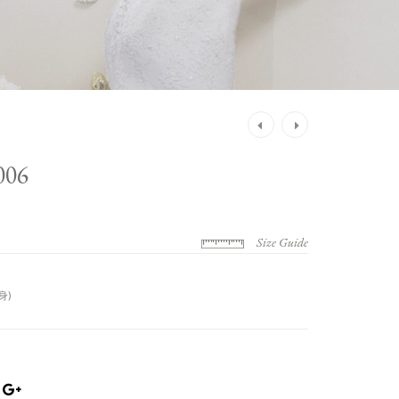
Post
navigation
06
Size Guide
身)