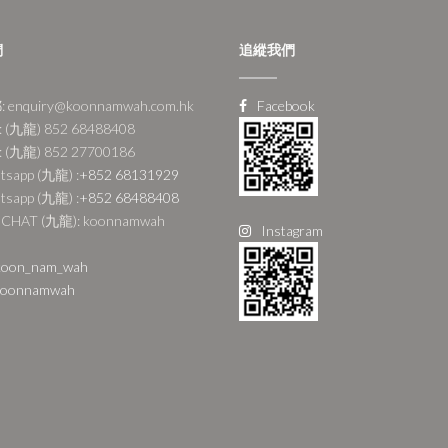
們
追縱我們
 enquiry@koonnamwah.com.hk
Facebook
 (九龍) 852 68488408
 (九龍) 852 27700186
tsapp (九龍) :
+852 68131929
tsapp (九龍) :
+852 68488408
CHAT (九龍): koonnamwah
Instagram
oon_nam_wah
oonnamwah