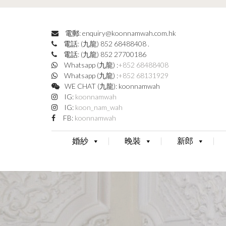
電郵: enquiry@koonnamwah.com.hk
電話: (九龍) 852 68488408
.
電話: (九龍) 852 27700186
Whatsapp (九龍) :
+852 68488408
Whatsapp (九龍) :
+852 68131929
WE CHAT (九龍): koonnamwah
IG:
koonnamwah
IG:
koon_nam_wah
FB:
koonnamwah
婚紗
晚裝
新郎