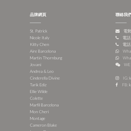
品牌網頁
聯絡我
St. Patrick
電郵:
Nicole Italy
電話:
Kitty Chen
電話:
Aire Barcelona
Wha
Martin Thornburg
Wha
Jovani
WE 
Andrea & Leo
Cinderella Divine
IG:
k
Tarik Ediz
FB:
k
Ellie Wilde
Colette
Marfil Barcelona
Mon Cheri
Montage
Cameron Blake