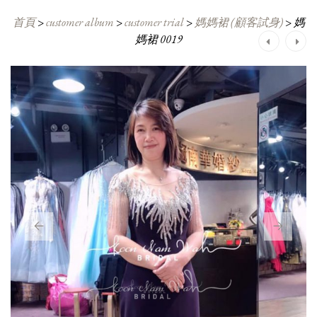
首頁
>
customer album
>
customer trial
>
媽媽裙 (顧客試身)
>
媽
媽裙 0019
Post
navigation