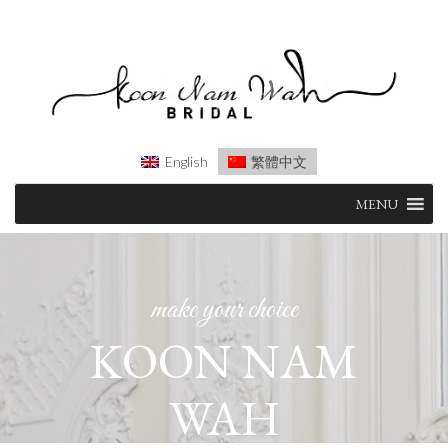
English
繁體中文
Skip
MENU
to
content
make your choice
KOON NAM
WAH