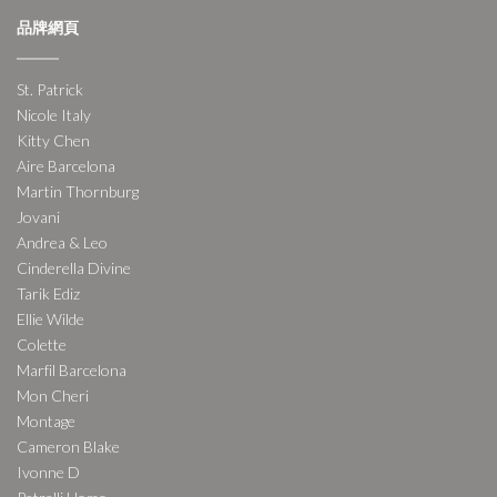
品牌網頁
St. Patrick
Nicole Italy
Kitty Chen
Aire Barcelona
Martin Thornburg
Jovani
Andrea & Leo
Cinderella Divine
Tarik Ediz
Ellie Wilde
Colette
Marfil Barcelona
Mon Cheri
Montage
Cameron Blake
Ivonne D