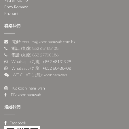
Petrelli Uomo
Enzo Romano
Enzoani
聯絡我們
電郵: enquiry@koonnamwah.com.hk
電話: (九龍) 852 68488408
電話: (九龍) 852 27700186
Whatsapp (九龍) :
+852 68131929
Whatsapp (九龍) :
+852 68488408
WE CHAT (九龍): koonnamwah
IG:
koon_nam_wah
FB:
koonnamwah
追縱我們
Facebook