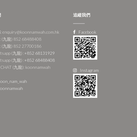
們
追縱我們
 enquiry@koonnamwah.com.hk
Facebook
 (九龍) 852 68488408
 (九龍) 852 27700186
tsapp (九龍) :
+852 68131929
tsapp (九龍) :
+852 68488408
CHAT (九龍): koonnamwah
Instagram
oon_nam_wah
oonnamwah