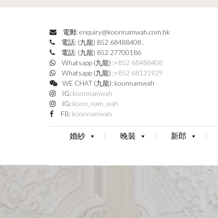
電郵: enquiry@koonnamwah.com.hk
電話: (九龍) 852 68488408
.
電話: (九龍) 852 27700186
Whatsapp (九龍) :
+852 68488408
Whatsapp (九龍) :
+852 68131929
WE CHAT (九龍): koonnamwah
IG:
koonnamwah
IG:
koon_nam_wah
FB:
koonnamwah
婚紗
晚裝
新郎