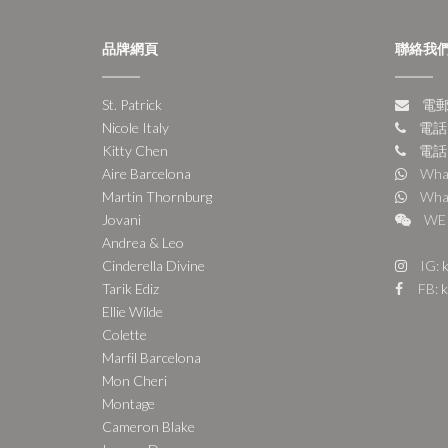
品牌網頁
聯絡我
St. Patrick
電郵:
Nicole Italy
電話:
Kitty Chen
電話:
Aire Barcelona
Wha
Martin Thornburg
Wha
Jovani
WE 
Andrea & Leo
Cinderella Divine
IG:
k
Tarik Ediz
FB:
k
Ellie Wilde
Colette
Marfil Barcelona
Mon Cheri
Montage
Cameron Blake