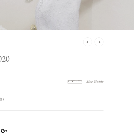
Post
navigation
20
Size Guide
身)