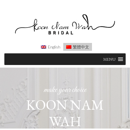
English
繁體中文
Skip
MENU
to
content
make your choice
KOON NAM
WAH