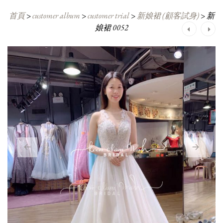
首頁
>
customer album
>
customer trial
>
新娘裙 (顧客試身)
>
新
娘裙 0052
Post
navigation