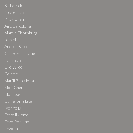
St. Patrick
Nicole Italy
Kitty Chen
Aire Barcelona
Martin Thornburg
Jovani
Andrea & Leo
Cinderella Divine
Tarik Ediz
Ellie Wilde
Colette
Marfil Barcelona
Mon Cheri
Montage
Cameron Blake
Ivonne D
Petrelli Uomo
Enzo Romano
Enzoani